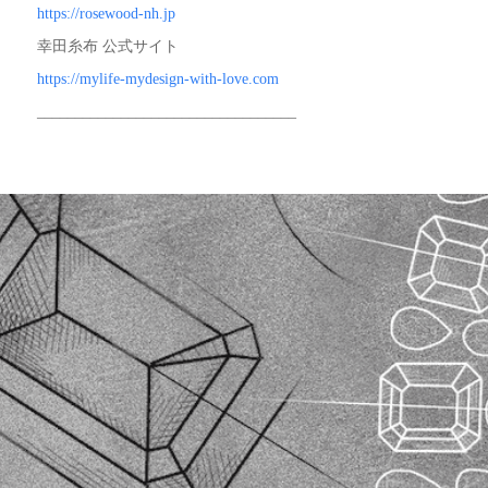
https://rosewood-nh.jp
幸田糸布 公式サイト
https://mylife-mydesign-with-love.com
__________________________________