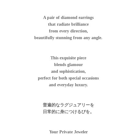
A pair of diamond earrings
that radiate brilliance
from every direction,
beautifully stunning from any angle.
This exquisite piece
blends glamour
and sophistication,
perfect for both special occasions
and everyday luxury.
普遍的なラグジュアリーを
日常的に身につけるびを。
Your Private Jeweler